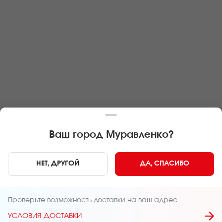
Ваш город
Муравленко
?
СМ-Муравленко-01
НЕТ, ДРУГОЙ
ДА, СПАСИБО
Россия, Муравленко, ул Муравленко 12 Б
Проверьте возможность доставки на ваш адрес
УСЛОВИЯ ДОСТАВКИ