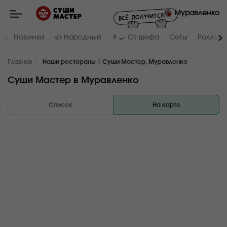
Мастер
-
Муравленко
заказ
и
доставка
Новинки
👍 Народный
👨‍🍳 От шефа
Сеты
Роллы и
суши,
роллов,
сетов,
Главная
WOK
Наши рестораны | Суши Мастер, Муравленко
в
Муравленко
Суши Мастер в Муравленко
Список
На карте