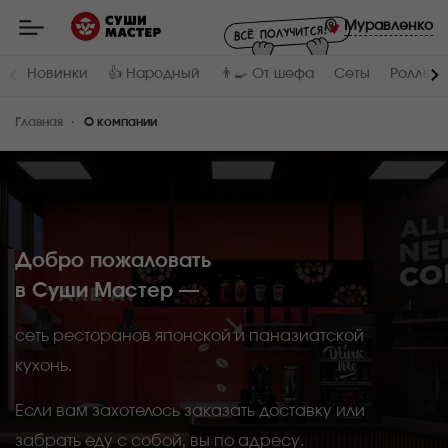
Мастер
-
Муравленко
заказ
и
доставка
Новинки
👍 Народный
👨‍🍳 От шефа
Сеты
Роллы и
суши,
роллов,
сетов,
Главная
WOK
О компании
в
Муравленко
Добро пожаловать
в Суши Мастер —
сеть ресторанов японской и паназиатской
кухонь.
Если вам захотелось заказать доставку или
забрать еду с собой, вы по адресу.